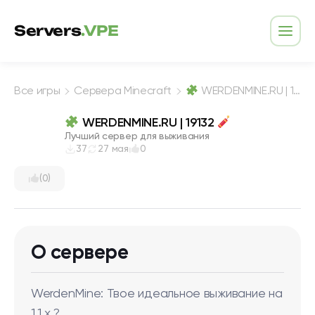
Перейти к содержимому
Servers
.VPE
Откр
Все игры
Сервера Minecraft
WERDENMINE.RU | 19132
WERDENMINE.RU | 19132
Лучший сервер для выживания
37
27 мая
0
(0)
О сервере
WerdenMine: Твое идеальное выживание на
1.1.x ?