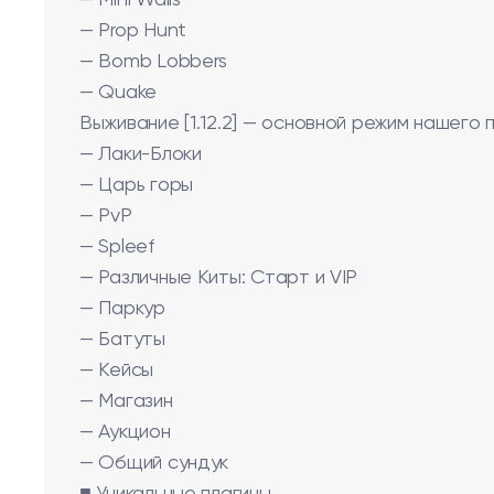
— Mini Walls
— Prop Hunt
— Bomb Lobbers
— Quake
Выживание [1.12.2] — основной режим нашего 
— Лаки-Блоки
— Царь горы
— PvP
— Spleef
— Различные Киты: Старт и VIP
— Паркур
— Батуты
— Кейсы
— Магазин
— Аукцион
— Общий сундук