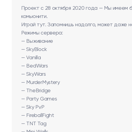
Проект с 28 октября 2020 года — Мы имеем б
комьюнити.
Играй тут. Запомнишь надолго, может даже н
Режимы сервера:
— Выживание
— SkyBlock
— Vanilla
— BedWars
— SkyWars
— MurderMystery
— TheBridge
— Party Games
— Sky PvP
— FireballFight
— TNT Tag