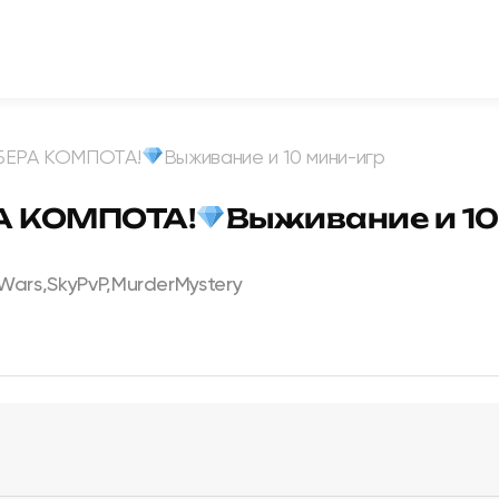
БЕРА КОМПОТА!
Выживание и 10 мини-игр
А КОМПОТА!
Выживание и 10
ars,SkyPvP,MurderMystery