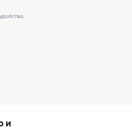
удобства.
р и