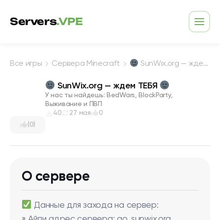
Перейти к содержимому
Servers
.VPE
Откр
Все игры
Сервера Minecraft
SunWix.org — ждем ТЕБЯ
SunWix.org — ждем ТЕБЯ
У нас ты найдешь: BedWars, BlockParty,
Выживание и ПВП
40
27 мая
0
(0)
О сервере
Данные для захода на сервер:
» Айпи адрес сервера: go. sunwix.org