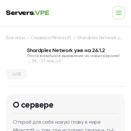
Перейти к содержимому
Servers
.VPE
Откр
Все игры
Сервера Minecraft
Shardplex Network уже на 26.1.2
Shardplex Network уже на 26.1.2
Почти ванильное выживание на новых версиях!
36
27 мая
0
(0)
О сервере
Открой для себя новую главу в мире
Minecraft — там, где историю творишь ты!