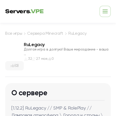
Перейти к содержимому
Servers
.VPE
Откр
Все игры
Сервера Minecraft
RuLegacy
RuLegacy
Долгая игра в долгую! Ваше мироздание - ваша
...
32
27 мая
0
(0)
О сервере
[1.12.2] RuLegacy // SMP & RolePlay //
Ламповая атмосфера \ Города и страны \