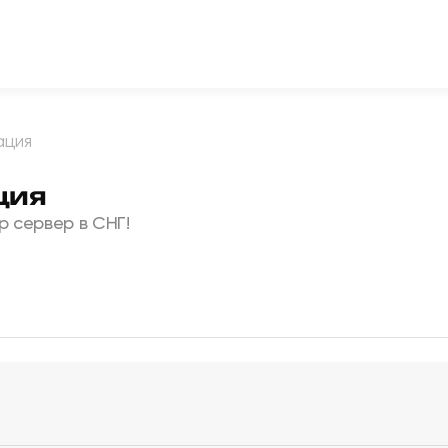
ация
ция
 сервер в СНГ!