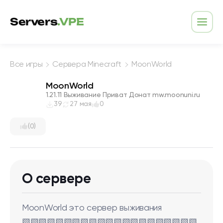
Перейти к содержимому
Servers
.VPE
Откр
Все игры
Сервера Minecraft
MoonWorld
MoonWorld
1.21.11 Выживание Приват Донат mw.moonuni.ru
39
27 мая
0
(0)
О сервере
MoonWorld это сервер выживания
▧▧▧▧▧▧▧▧▧▧▧▧▧▧▧▧▧▧▧▧▧