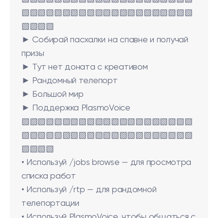
▧▧▧▧▧▧▧▧▧▧▧▧▧▧▧▧▧▧▧▧▧
▧▧▧▧
► Собирай пасхалки на спавне и получай
призы
► Тут нет доната с креативом
► Рандомный телепорт
► Большой мир
► Поддержка PlasmoVoice
▧▧▧▧▧▧▧▧▧▧▧▧▧▧▧▧▧▧▧▧▧
▧▧▧▧▧▧▧▧▧▧▧▧▧▧▧▧▧▧▧▧▧
▧▧▧▧
• Используй /jobs browse — для просмотра
списка работ
• Используй /rtp — для рандомной
телепортации
• Используй PlasmoVoice, чтобы общаться с