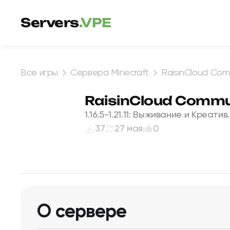
Перейти к содержимому
Servers
.VPE
Все игры
Сервера Minecraft
RaisinCloud Com
RaisinCloud Commu
1.16.5-1.21.11: Выживание и Креатив.
37
27 мая
0
О сервере