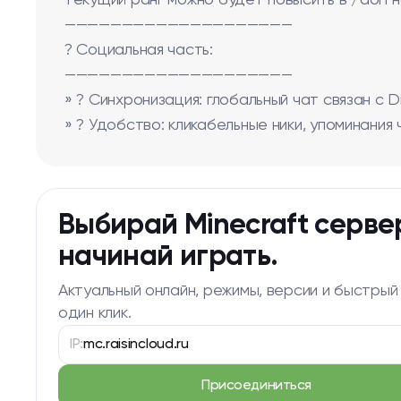
текущий ранг можно будет повысить в /don на 
————————————————————
? Социальная часть:
————————————————————
» ? Синхронизация: глобальный чат связан с D
» ? Удобство: кликабельные ники, упоминания 
Выбирай Minecraft серве
начинай играть.
Актуальный онлайн, режимы, версии и быстрый
один клик.
IP:
mc.raisincloud.ru
Присоединиться