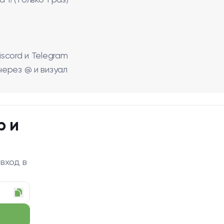
1! (только 1 раз)
iscord и Telegram
через @ и визуал
р и
 вход в