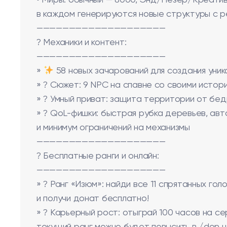
• Миры: обычный — 8000, Энд/Незер/Креатив
в каждом генерируются новые структуры с р
————————————————————
? Механики и контент:
————————————————————
»
58 новых зачарований для создания уник
» ? Сюжет: 9 NPC на спавне со своими истор
» ?️ Умный приват: защита территории от бед
» ? QoL-фишки: быстрая рубка деревьев, ав
и минимум ограничений на механизмы
————————————————————
? Бесплатные ранги и онлайн:
————————————————————
» ? Ранг «Изюм»: найди все 11 спрятанных гол
и получи донат бесплатно!
» ? Карьерный рост: отыграй 100 часов на се