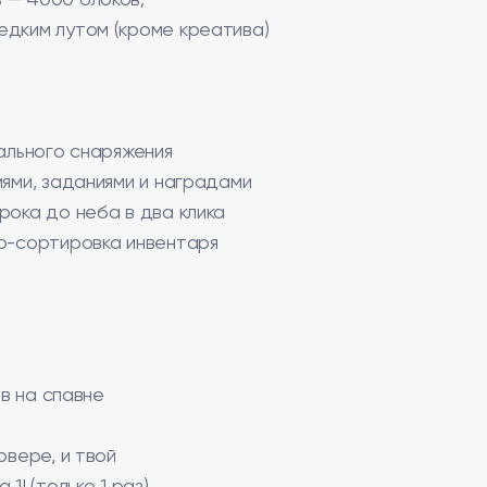
 — 4000 блоков;
едким лутом (кроме креатива)
ального снаряжения
иями, заданиями и наградами
рока до неба в два клика
то-сортировка инвентаря
ов на спавне
рвере, и твой