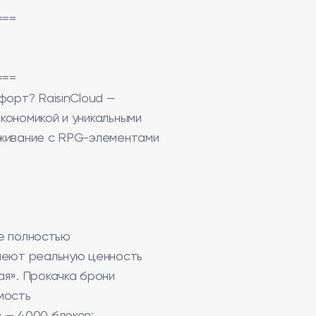
===
===
форт? RaisinCloud —
кономикой и уникальными
ыживание с RPG-элементами
ve полностью
имеют реальную ценность
ая». Прокачка брони
мость