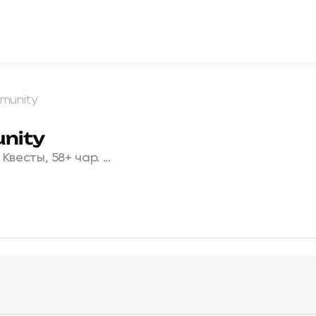
munity
nity
 Квесты, 58+ чар. ...