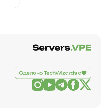
Servers
.VPE
Сделано TechWizards с