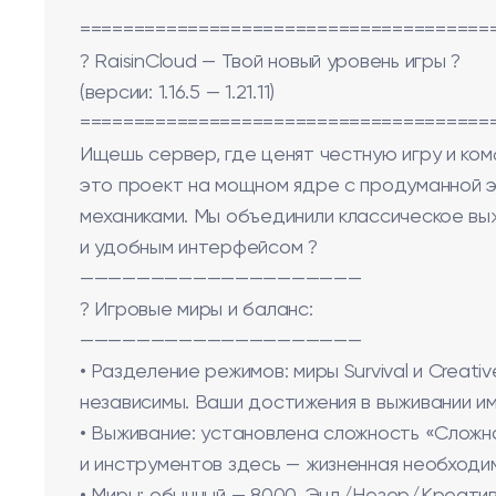
======================================
? RaisinCloud — Твой новый уровень игры ?
(версии: 1.16.5 — 1.21.11)
======================================
Ищешь сервер, где ценят честную игру и ком
это проект на мощном ядре с продуманной э
механиками. Мы объединили классическое в
и удобным интерфейсом ?
————————————————————
? Игровые миры и баланс:
————————————————————
• Разделение режимов: миры Survival и Creati
независимы. Ваши достижения в выживании 
• Выживание: установлена сложность «Сложн
и инструментов здесь — жизненная необходи