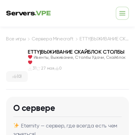
Перейти к содержимому
Servers
.VPE
Откр
Все игры
Сервера Minecraft
ETTY|ВЫЖИВАНИЕ СКАЙБЛОК СТОЛБЫ
ETTY|ВЫЖИВАНИЕ СКАЙБЛОК СТОЛБЫ
Ивенты, Выживание, Столбы Удачи, Скайблок
31
27 мая
0
(0)
О сервере
Eternity — сервер, где всегда есть чем
заняться!