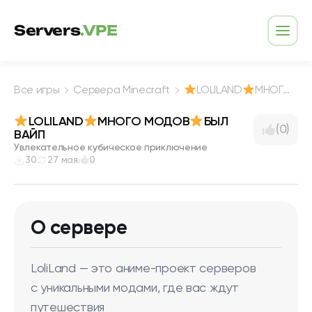
Перейти к содержимому
Servers
.VPE
Откр
Все игры
Сервера Minecraft
LOLILAND
МНОГО МОДОВ
LOLILAND
МНОГО МОДОВ
БЫЛ
(0)
ВАЙП
Увлекательное кубическое приключение
30
27 мая
0
О сервере
LoliLand — это аниме-проект серверов
с уникальными модами, где вас ждут
путешествия