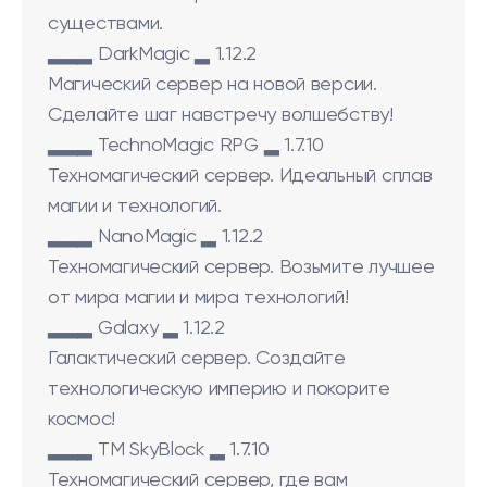
существами.
▂▂▂ DarkMagic ▂ 1.12.2
Магический сервер на новой версии.
Сделайте шаг навстречу волшебству!
▂▂▂ TechnoMagic RPG ▂ 1.7.10
Техномагический сервер. Идеальный сплав
магии и технологий.
▂▂▂ NanoMagic ▂ 1.12.2
Техномагический сервер. Возьмите лучшее
от мира магии и мира технологий!
▂▂▂ Galaxy ▂ 1.12.2
Галактический сервер. Создайте
технологическую империю и покорите
космос!
▂▂▂ TM SkyBlock ▂ 1.7.10
Техномагический сервер, где вам