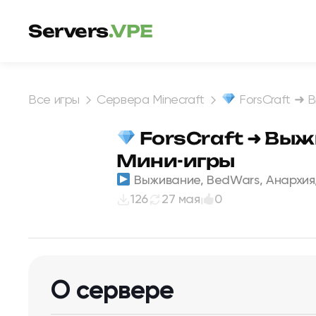
Перейти к содержимому
Servers
.VPE
Все игры
Сервера Minecraft
ForsCraft ➜ 
ForsCraft ➜ Выж
Мини-игры
Выживание, BedWars, Анархия, Д
126
27 мая
0
О сервере