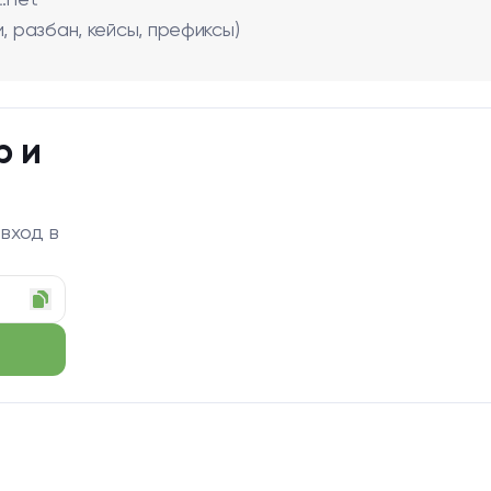
.net
, разбан, кейсы, префиксы)
р и
 вход в