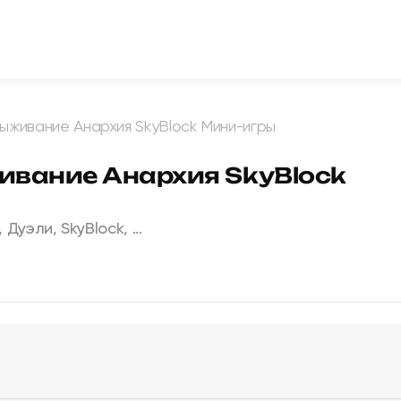
Выживание Анархия SkyBlock Мини-игры
ивание Анархия SkyBlock
уэли, SkyBlock, ...