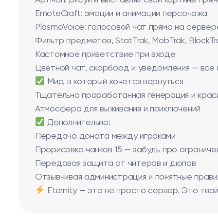
Артмап: рисуй и выставляй свои картины прям
EmoteCraft: эмоции и анимации персонажа
PlasmoVoice: голосовой чат прямо на сервер
Фильтр предметов, StatTrak, MobTrak, BlockTr
Кастомное приветствие при входе
Цветной чат, скорборд и уведомления — всё
Мир, в который хочется вернуться
Тщательно проработанная генерация и кра
Атмосфера для выживания и приключений
Дополнительно:
Передача доната между игроками
Прорисовка чанков 15 — забудь про ограничен
Передовая защита от читеров и дюпов
Отзывчивая администрация и понятные прав
Eternity — это не просто сервер. Это твой