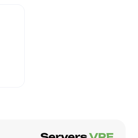
Servers
.VPE