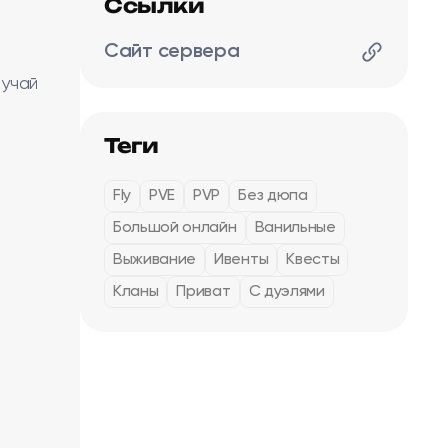
Ссылки
Сайт сервера
лучай
Теги
Fly
PVE
PVP
Без дюпа
Большой онлайн
Ванильные
Выживание
Ивенты
Квесты
Кланы
Приват
С дуэлями