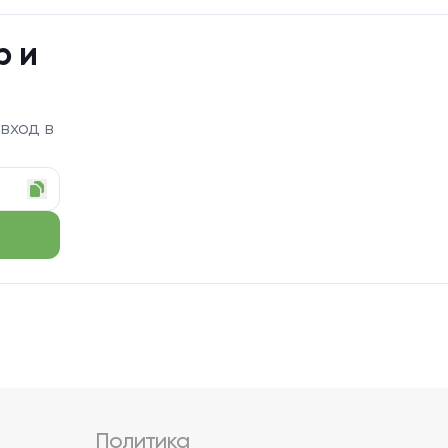
р и
 вход в
Политика