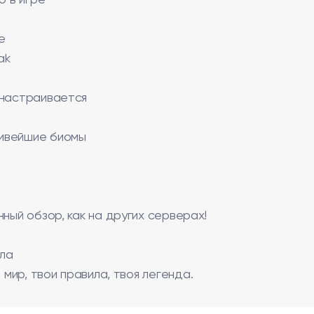
о в игре
е
ak
 настраивается
сивейшие биомы
ный обзор, как на других серверах!
ила
 мир, твои правила, твоя легенда.