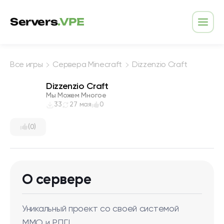
Перейти к содержимому
Servers
.VPE
Откр
Все игры
Сервера Minecraft
Dizzenzio Craft
Dizzenzio Craft
Мы Можем Многое
33
27 мая
0
(0)
О сервере
Уникальный проект со своей системой
ММО и РПГ!