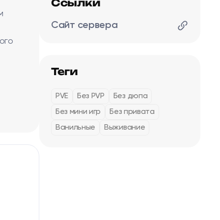
Ссылки
м
Сайт сервера
ого
Теги
PVE
Без PVP
Без дюпа
Без мини игр
Без привата
Ванильные
Выживание