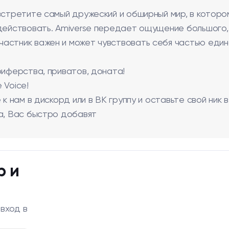
встретите самый дружеский и обширный мир, в которо
одействовать. Amiverse передает ощущение большого,
астник важен и может чувствовать себя частью един
риферства, приватов, доната!
 Voice!
к нам в дискорд или в ВК группу и оставьте свой ник в
ва, Вас быстро добавят
р и
 вход в