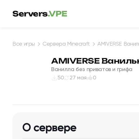
Перейти к содержимому
Servers
.VPE
Все игры
Сервера Minecraft
AMIVERSE Ванил
AMIVERSE Ванильн
Ванилла без приватов и грифа
50
27 мая
0
О сервере