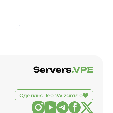
Servers
.VPE
Сделано TechWizards с