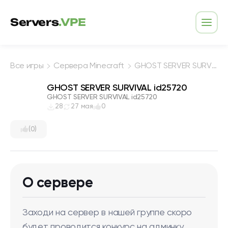
Перейти к содержимому
Servers
.VPE
Откр
Все игры
Сервера Minecraft
GHOST SERVER SURVIVAL id25720
GHOST SERVER SURVIVAL id25720
GHOST SERVER SURVIVAL id25720
28
27 мая
0
(0)
О сервере
Заходи на сервер в нашей группе скоро
будет проводится конкурс на админку