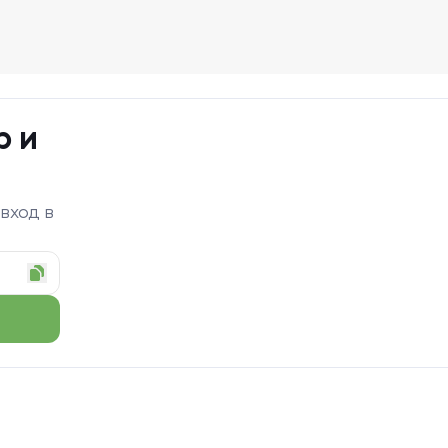
р и
 вход в