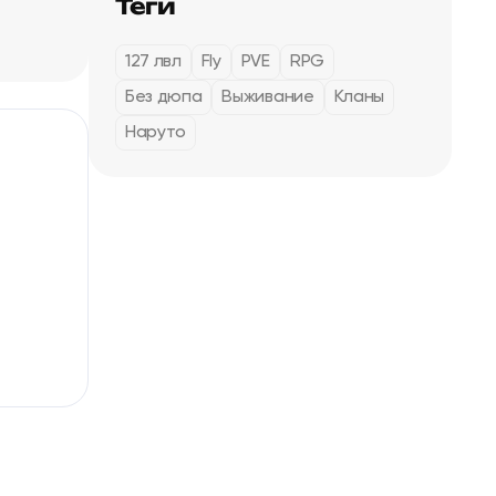
Теги
127 лвл
Fly
PVE
RPG
Без дюпа
Выживание
Кланы
Наруто