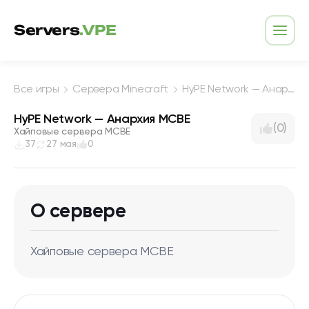
Перейти к содержимому
Servers
.VPE
Откр
Все игры
Сервера Minecraft
HyPE Network — Анархия MCBE
HyPE Network — Анархия MCBE
(0)
Хайповые сервера MCBE
37
27 мая
0
О сервере
Хайповые сервера MCBE