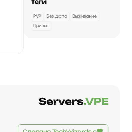
Теги
PVP
Без дюпа
Выживание
Приват
Servers
.VPE
Сделано TechWizards с