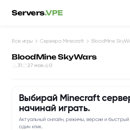
Перейти к содержимому
Servers
.VPE
Все игры
Сервера Minecraft
BloodMine SkyW
BloodMine SkyWars
31
27 мая
0
Выбирай Minecraft серве
начинай играть.
Актуальный онлайн, режимы, версии и быстрый
один клик.