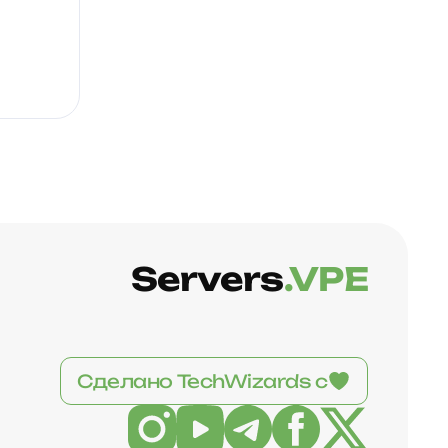
Servers
.VPE
Сделано TechWizards с