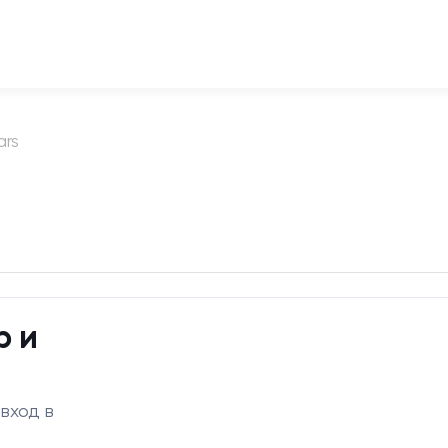
ars
р и
 вход в