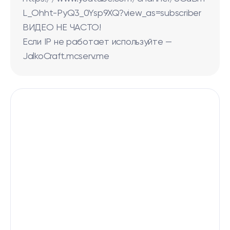
L_Ohht-PyQ3_0Ysp9XQ?view_as=subscriber
ВИДЕО НЕ ЧАСТО!
Если IP не работает используйте —
JalkoCraft.mcserv.me