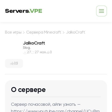
Перейти к содержимому
Servers
.VPE
Откр
Все игры
Сервера Minecraft
JalkoCraft
JalkoCraft
Slog.
27
27 мая
0
(0)
О сервере
Сервер почасовой, айпи узнать —
https://www.youtube.com/channel/UCuBm