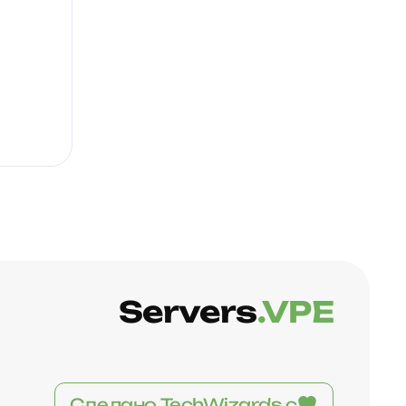
Servers
.VPE
Сделано TechWizards с