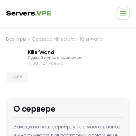
Перейти к содержимому
Servers
.VPE
Откр
Все игры
Сервера Minecraft
KillerWand
KillerWand
Лучший сервер выживания
30
27 мая
0
(0)
О сервере
Заходи на наш сервер, у нас много варпов
и много места для постройки дома и еще.