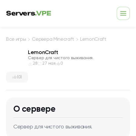
Перейти к содержимому
Servers
.VPE
Откр
Все игры
Сервера Minecraft
LemonCraft
LemonCraft
Сервер для чистого выживания.
28
27 мая
0
(0)
О сервере
Сервер для чистого выживания.