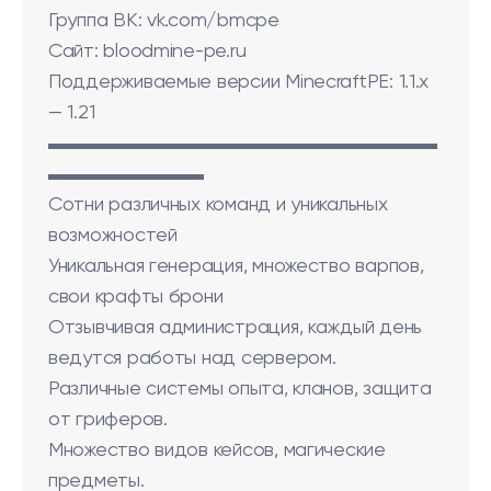
Группа ВК: vk.com/bmcpe
Сайт: bloodmine-pe.ru
Поддерживаемые версии MinecraftPE: 1.1.x
— 1.21
▬▬▬▬▬▬▬▬▬▬▬▬▬▬▬▬▬▬▬▬
▬▬▬▬▬▬▬▬
Сотни различных команд и уникальных
возможностей
Уникальная генерация, множество варпов,
свои крафты брони
Отзывчивая администрация, каждый день
ведутся работы над сервером.
Различные системы опыта, кланов, защита
от гриферов.
Множество видов кейсов, магические
предметы.