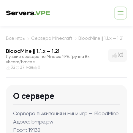
Перейти к содержимому
Servers
.VPE
Откр
Все игры
Сервера Minecraft
BloodMine || 1.1.x — 1.21
BloodMine || 1.1.x — 1.21
(0)
Лучшие сервера по MinecraftPE. Группа Вк:
vk.com/bmcpe ...
32
27 мая
0
О сервере
Сервера выживания и мини игр — BloodMine
Адрес: bmpe.pw
Порт: 19132