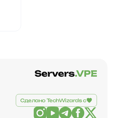
Servers
.VPE
Сделано TechWizards с