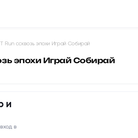
T Run cсквозь эпохи Играй Собирай
озь эпохи Играй Собирай
р и
 вход в