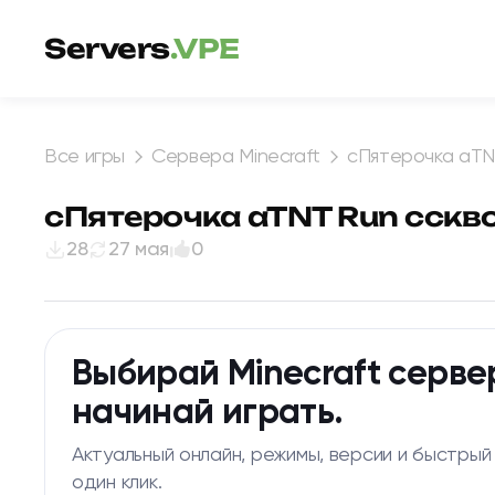
Перейти к содержимому
Servers
.VPE
Все игры
Сервера Minecraft
cПятерочка aTN
cПятерочка aTNT Run cскв
28
27 мая
0
Выбирай Minecraft серве
начинай играть.
Актуальный онлайн, режимы, версии и быстрый
один клик.