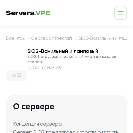
Перейти к содержимому
Servers
.VPE
Откр
Все игры
Сервера Minecraft
SiO2-Ванильный и ламповый
SiO2-Ванильный и ламповый
SiO2: Погрузись в ванильный мир, где каждая
степень ...
32
27 мая
0
(0)
О сервере
Концепция сервера
Сервер SiO2 предлагает игрокам ощутить