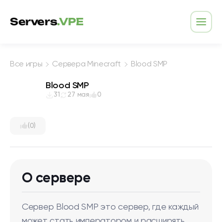
Перейти к содержимому
Servers
.VPE
Откр
Все игры
Сервера Minecraft
Blood SMP
Blood SMP
31
27 мая
0
(0)
О сервере
Сервер Blood SMP это сервер, где каждый
может стать императором и расширять