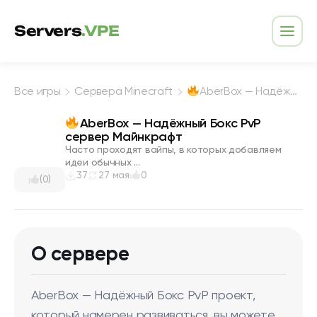
Перейти к содержимому
Servers
.VPE
Откр
Все игры
Сервера Minecraft
AberBox — Надёжный Бокс PvP сервер Майнкрафт
AberBox — Надёжный Бокс PvP
сервер Майнкрафт
Часто проходят вайпы, в которых добавляем
идеи обычных ...
37
27 мая
0
(0)
О сервере
AberBox — Надёжный Бокс PvP проект,
который намерен развиваться, вы можете