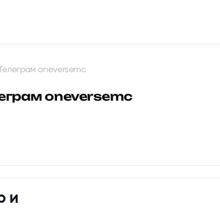
 Телеграм oneversemc
леграм oneversemc
р и