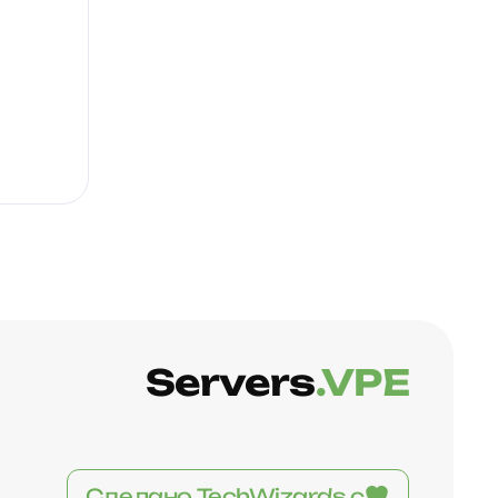
Servers
.VPE
Сделано TechWizards с