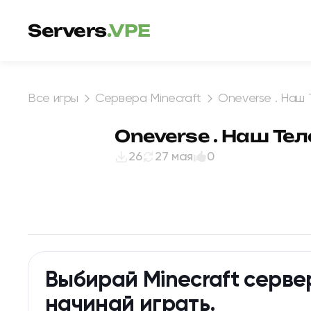
Перейти к содержимому
Servers
.VPE
Все игры
Сервера Minecraft
Oneverse . Наш
Oneverse . Наш Те
26
27 мая
0
Выбирай Minecraft серве
начинай играть.