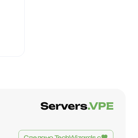
Servers
.VPE
Сделано TechWizards с