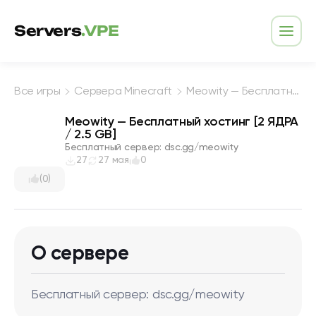
Перейти к содержимому
Servers
.VPE
Откр
Все игры
Сервера Minecraft
Meowity — Бесплатный хостинг [2 ЯДРА / 2.5 GB]
Meowity — Бесплатный хостинг [2 ЯДРА
/ 2.5 GB]
Бесплатный сервер: dsc.gg/meowity
27
27 мая
0
(0)
О сервере
Бесплатный сервер: dsc.gg/meowity