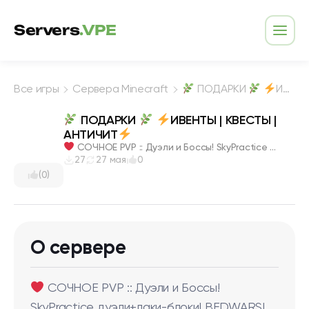
Перейти к содержимому
Servers
.VPE
Откр
Все игры
Сервера Minecraft
ПОДАРКИ
ИВЕНТЫ | КВЕСТЫ | АНТИЧИТ
ПОДАРКИ
ИВЕНТЫ | КВЕСТЫ |
АНТИЧИТ
СОЧНОЕ PVP :: Дуэли и Боссы! SkyPractice ...
27
27 мая
0
(0)
О сервере
СОЧНОЕ PVP :: Дуэли и Боссы!
SkyPractice дуэли+лаки-блоки! BEDWARS!