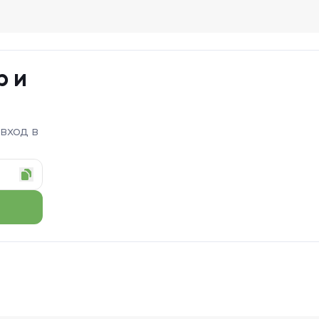
р и
 вход в