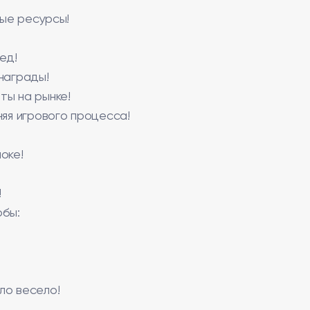
ые ресурсы!
ед!
награды!
ты на рынке!
няя игрового процесса!
оке!
!
обы:
ло весело!