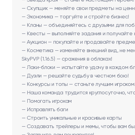
— Звезда края — станьте настоящим героем!
— Скупщик — меняйте свои предметы на ценн
— Экономика — торгуйте и стройте бизнес!
— Кланы — объединяйтесь с друзьями для поб
— Квесты — выполняйте задания и получайте 
— Аукцион — покупайте и продавайте предме
— Косметика — изменяйте внешний вид, не ме
SkyPVP (1.16.5) — сражения в облаках!
— Лаки-блоки — испытайте удачу в каждом бл
— Дуэли — решайте судьбу в честном бою!
— Конкурсы и топы — станьте лучшим игроком
— Наша команда трудится круглосуточно, чт
— Помогать игрокам
— Исправлять баги
— Строить уникальные и красивые карты
— Создавать трейлеры и мемы, чтобы вам бы