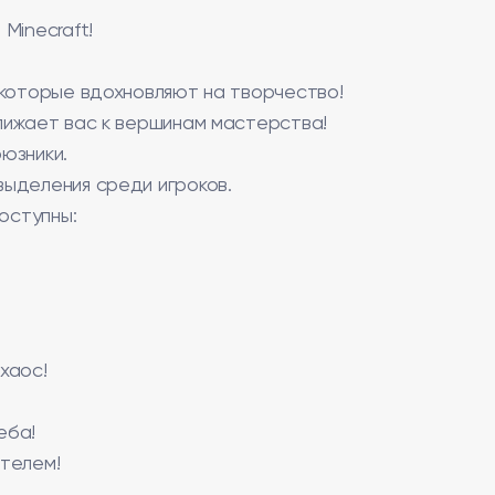
Minecraft!
 которые вдохновляют на творчество!
лижает вас к вершинам мастерства!
юзники.
ыделения среди игроков.
оступны:
 хаос!
еба!
телем!