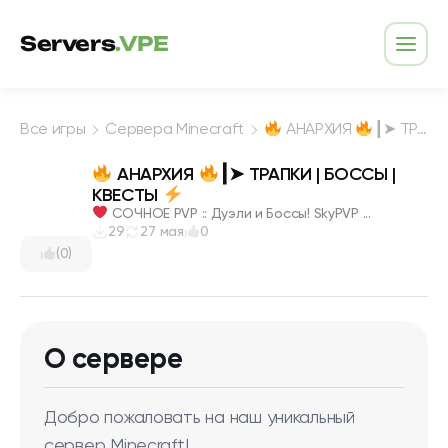
Перейти к содержимому
Servers
.VPE
Откр
Все игры
Сервера Minecraft
АНАРХИЯ
┃➤ ТРАПКИ | БОССЫ | КВЕСТЫ
АНАРХИЯ
┃➤ ТРАПКИ | БОССЫ |
КВЕСТЫ
СОЧНОЕ PVP :: Дуэли и Боссы! SkyPVP ...
29
27 мая
0
(0)
О сервере
Добро пожаловать на наш уникальный
сервер Minecraft!