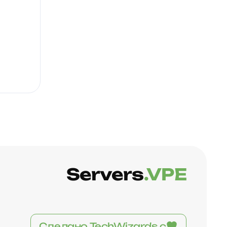
Servers
.VPE
Сделано TechWizards с