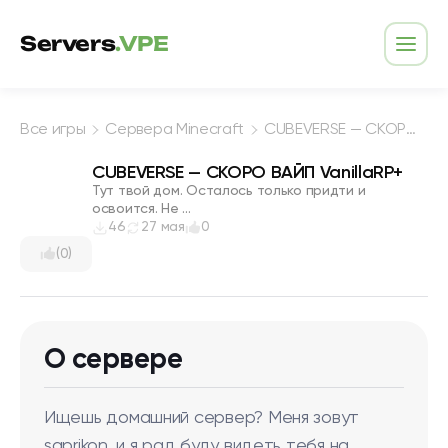
Перейти к содержимому
Servers
.VPE
Откр
Все игры
Сервера Minecraft
CUBEVERSE — СКОРО ВАЙП VanillaRP+
CUBEVERSE — СКОРО ВАЙП VanillaRP+
Тут твой дом. Осталось только придти и
освоится. Не ...
46
27 мая
0
(0)
О сервере
Ищешь домашний сервер? Меня зовут
saprikon, и я рад буду видеть тебя на