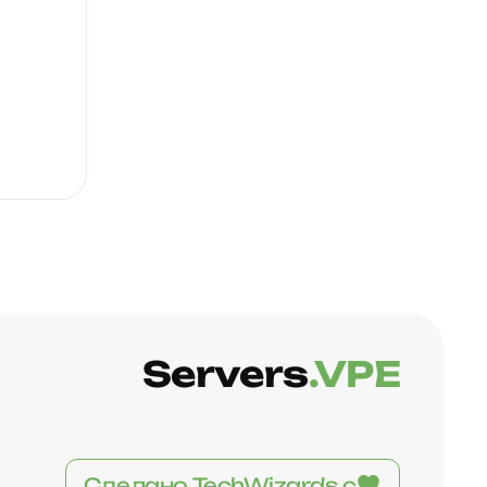
Servers
.VPE
Сделано TechWizards с