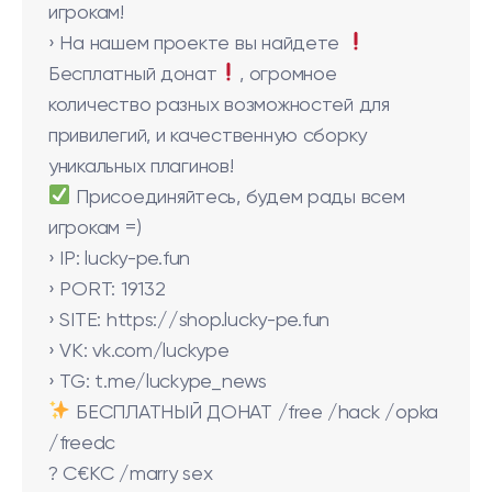
игрокам!
› На нашем проекте вы найдете
Бесплатный донат
, огромное
количество разных возможностей для
привилегий, и качественную сборку
уникальных плагинов!
Присоединяйтесь, будем рады всем
игрокам =)
› IP: lucky-pe.fun
› PORT: 19132
› SITE: https://shop.lucky-pe.fun
› VK: vk.com/luckype
› TG: t.me/luckype_news
БЕСПЛАТНЫЙ ДОНАТ /free /hack /opka
/freedc
? С€КС /marry sex