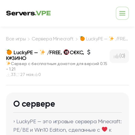
Перейти к содержимому
Servers
.VPE
Откр
Все игры
Сервера Minecraft
LuckyPE —
/FREE,
LuckyPE —
/FREE,
С€КС,
(0)
К#ЗИНО
Сервер с бесплатным донатом для версий 0.15
- 1.21
33
27 мая
0
О сервере
› LuckyPE — это игровые сервера Minecraft:
PE/BE и Win10 Edition, сделанные с
к