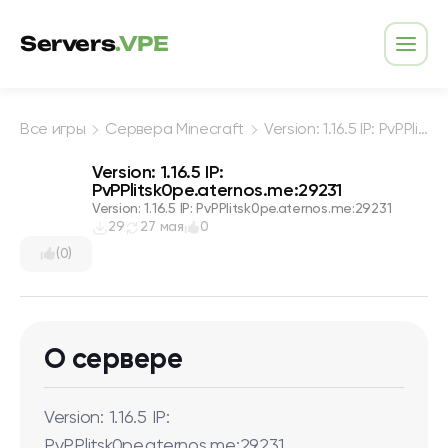
Перейти к содержимому
Servers
.VPE
Откр
Все игры
Сервера Minecraft
Version: 1.16.5 IP: PvPPlitsk0pe.aternos.me:29231
Version: 1.16.5 IP:
PvPPlitsk0pe.aternos.me:29231
Version: 1.16.5 IP: PvPPlitsk0pe.aternos.me:29231
29
27 мая
0
(0)
О сервере
Version: 1.16.5 IP:
PvPPlitsk0pe.aternos.me:29231