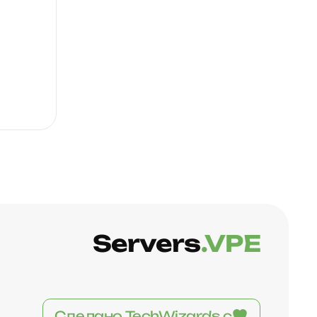
Servers
.VPE
Сделано TechWizards с