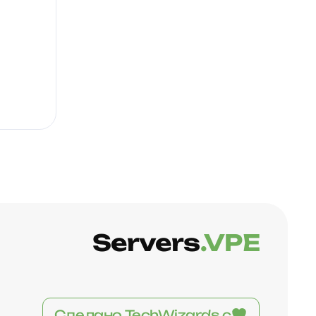
Servers
.VPE
Сделано TechWizards с