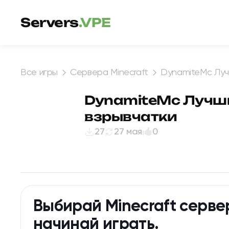
Перейти к содержимому
Servers
.VPE
Все игры
Сервера Minecraft
DynamiteMc Луч
DynamiteMc Лучши
взрывчатки
27
27 мая
0
Выбирай Minecraft серве
начинай играть.