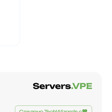
Servers
.VPE
Сделано TechWizards с