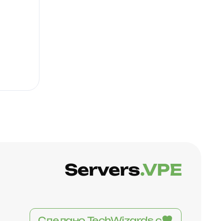
Servers
.VPE
Сделано TechWizards с