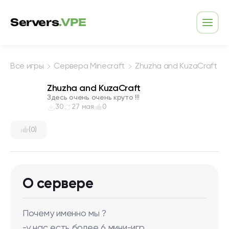
Перейти к содержимому
Servers
.VPE
Откр
Все игры
Сервера Minecraft
Zhuzha and KuzaCraft
Zhuzha and KuzaCraft
Здесь очень очень круто !!!
30
27 мая
0
(0)
О сервере
Почему именно мы ?
-у нас есть более 6 мини-игр