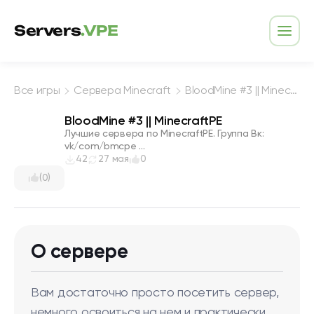
Перейти к содержимому
Servers
.VPE
Откр
Все игры
Сервера Minecraft
BloodMine #3 || MinecraftPE
BloodMine #3 || MinecraftPE
Лучшие сервера по MinecraftPE. Группа Вк:
vk/com/bmcpe ...
42
27 мая
0
(0)
О сервере
Вам достаточно просто посетить сервер,
немного освоиться на нем и практически