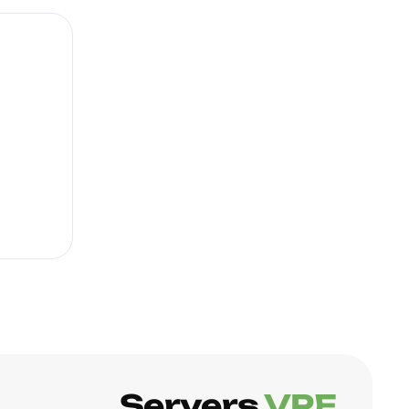
Servers
.VPE