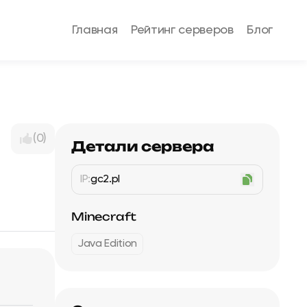
Главная
Рейтинг серверов
Блог
(0)
Детали сервера
IP:
gc2.pl
Minecraft
Java Edition