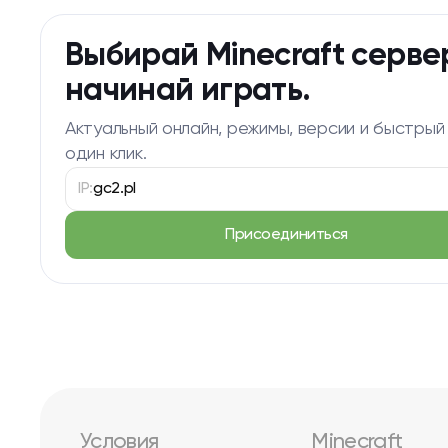
Выбирай Minecraft серве
начинай играть.
Актуальный онлайн, режимы, версии и быстрый
один клик.
IP:
gc2.pl
Присоединиться
Условия
Minecraft