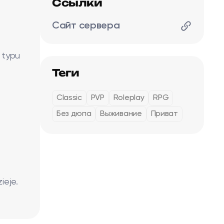
Ссылки
Сайт сервера
 typu
Теги
Classic
PVP
Roleplay
RPG
Без дюпа
Выживание
Приват
ieje.