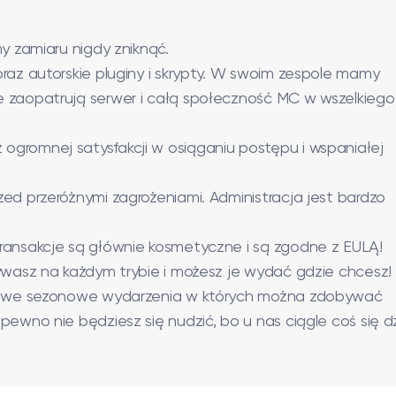
y zamiaru nigdy zniknąć.
raz autorskie pluginy i skrypty. W swoim zespole mamy
e zaopatrują serwer i całą społeczność MC w wszelkiego
gromnej satysfakcji w osiąganiu postępu i wspaniałej
ed przeróżnymi zagrożeniami. Administracja jest bardzo
ransakcje są głównie kosmetyczne i są zgodne z EULĄ!
bywasz na każdym trybie i możesz je wydać gdzie chcesz!
, nowe sezonowe wydarzenia w których można zdobywać
ewno nie będziesz się nudzić, bo u nas ciągle coś się dz