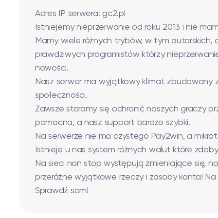
Adres IP serwera: gc2.pl
Istniejemy nieprzerwanie od roku 2013 i nie mam
Mamy wiele różnych trybów, w tym autorskich, o
prawdziwych programistów którzy nieprzerwani
nowości.
Nasz serwer ma wyjątkowy klimat zbudowany z o
społeczności.
Zawsze staramy się ochronić naszych graczy prz
pomocna, a nasz support bardzo szybki.
Na serwerze nie ma czystego Pay2win, a mikrot
Istnieje u nas system różnych walut które zdo
Na sieci non stop występują zmieniające się
przeróżne wyjątkowe rzeczy i zasoby konta! Na p
Sprawdź sam!