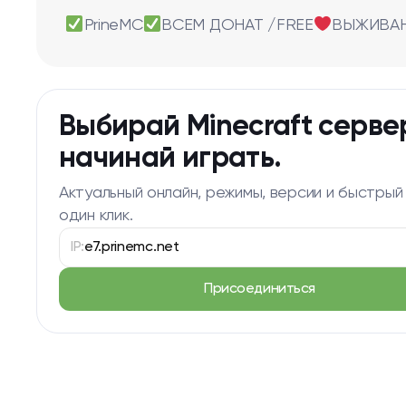
PrineMC
ВСЕМ ДОНАТ /FREE
ВЫЖИВА
Выбирай Minecraft серве
начинай играть.
Актуальный онлайн, режимы, версии и быстрый
один клик.
IP:
e7.prinemc.net
Присоединиться