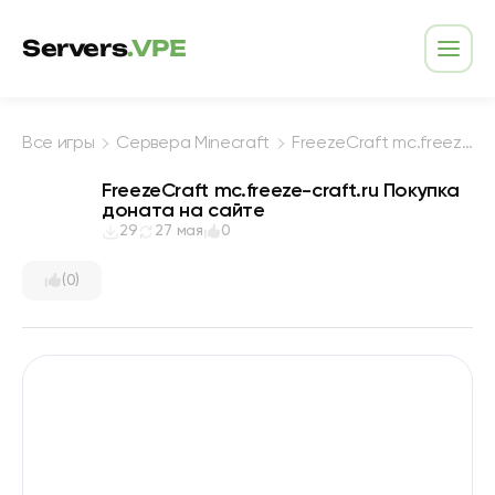
Перейти к содержимому
Servers
.VPE
Откр
Все игры
Сервера Minecraft
FreezeCraft mc.freeze-craft.ru Покупка доната на сайте
FreezeCraft mc.freeze-craft.ru Покупка
доната на сайте
29
27 мая
0
(0)