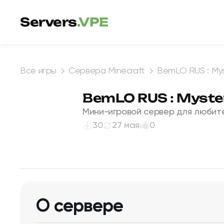
Перейти к содержимому
Servers
.VPE
Все игры
Сервера Minecraft
BemLO RUS : Mys
BemLO RUS : Myster
Мини-игровой сервер для любител
30
27 мая
0
О сервере