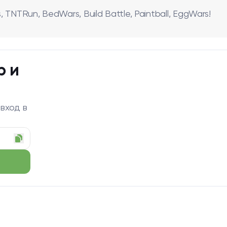
NTRun, BedWars, Build Battle, Paintball, EggWars!
р и
 вход в