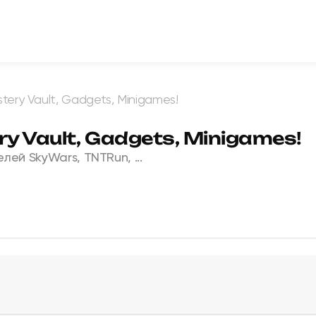
tery Vault, Gadgets, Minigames!
y Vault, Gadgets, Minigames!
ей SkyWars, TNTRun, ...